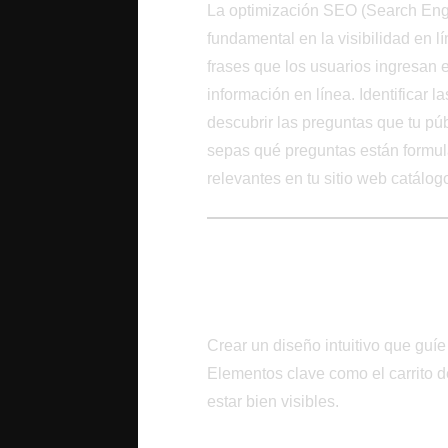
La optimización SEO (Search Engi
fundamental en la visibilidad en l
frases que los usuarios ingresan
información en línea. Identificar
descubrir las preguntas que tu pú
sepas qué preguntas están formu
relevantes en tu sitio web catálog
Experiencia del Us
Diseño Centrado en la
Crear un diseño intuitivo que guíe 
Elementos clave como el carrito d
estar bien visibles.