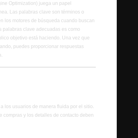
ne Optimization) juega un papel
ínea. Las palabras clave son términos o
 en los motores de búsqueda cuando buscan
 las palabras clave adecuadas es como
blico objetivo está haciendo. Una vez que
lando, puedes proporcionar respuestas
o.
uario en Foco
 Experiencia del Usuario
a los usuarios de manera fluida por el sitio.
e compras y los detalles de contacto deben