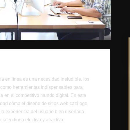
ia en línea es una necesidad ineludible, los
 como herramientas indispensables para
 en el competitivo mundo digital. En este
idad cómo el diseño de sitios web catálogo,
 la experiencia del usuario bien diseñada
ia en línea efectiva y atractiva.