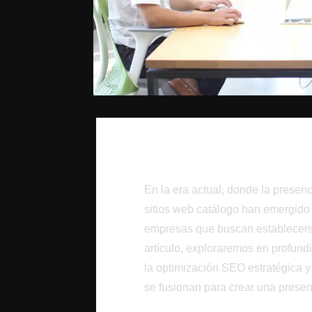
Introducción
En la era actual, donde la presenc
sitios web catálogo han emergido
empresas que buscan establecerse
artículo, exploraremos en profund
la optimización SEO estratégica y
se fusionan para crear una presenc