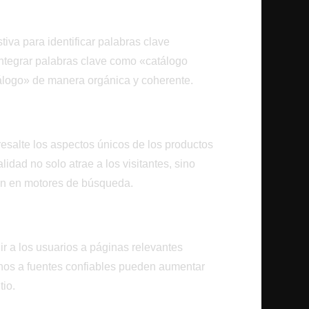
de Palabras Clave
iva para identificar palabras clave
 Integrar palabras clave como «catálogo
tálogo» de manera orgánica y coherente.
y Valioso
esalte los aspectos únicos de los productos
alidad no solo atrae a los visitantes, sino
ión en motores de búsqueda.
gir a los usuarios a páginas relevantes
ernos a fuentes confiables pueden aumentar
tio.