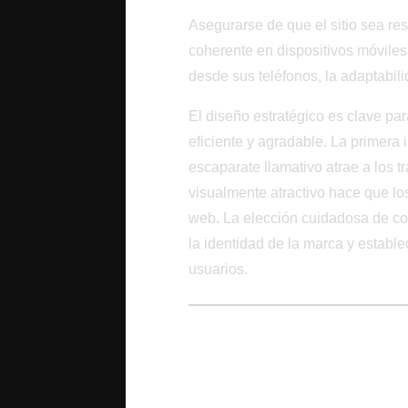
Asegurarse de que el sitio sea re
coherente en dispositivos móvil
desde sus teléfonos, la adaptabili
El diseño estratégico es clave pa
eficiente y agradable. La primera i
escaparate llamativo atrae a los t
visualmente atractivo hace que los
web. La elección cuidadosa de colo
la identidad de la marca y establ
usuarios.
Optimización SEO p
Óptima