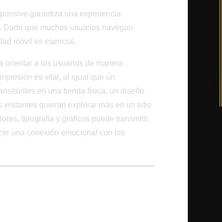
sponsive garantiza una experiencia
es. Dado que muchos usuarios navegan
dad móvil es esencial.
ra orientar a los usuarios de manera
mpresión es vital, al igual que un
ranseúntes en una tienda física, un diseño
 visitantes quieran explorar más en un sitio
res, tipografía y gráficos puede transmitir
ecer una conexión emocional con los
ara la Visibilidad