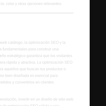
ecio, color y otras opciones relevantes.
ndo una Presencia en
s web catálogo, la optimización SEO y la
es fundamentales para construir una
eño estratégico garantiza que los visitantes
ra rápida y atractiva. La optimización SEO
para aquellos que buscan tus productos o
ario bien diseñada es esencial para
etidos y convertirlos en clientes
volución, invertir en un diseño de sitio web
ia de optimización SEO sólida y una