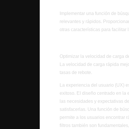
Búsqueda Eficaz y Filt
Implementar una función de búsqu
relevantes y rápidos. Proporcionar
otras características para facilita
Rendimiento de Carg
Optimizar la velocidad de carga d
La velocidad de carga rápida mejor
tasas de rebote.
La experiencia del usuario (UX) e
exitoso. El diseño centrado en la 
las necesidades y expectativas de l
satisfacerlas. Una función de bús
permite a los usuarios encontrar
filtros también son fundamentales