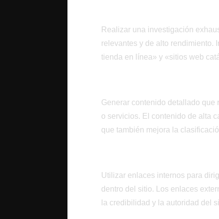
Elección Estratégica 
Realizar una investigación exhaust
relevantes y de alto rendimiento.
tienda en línea» y «sitios web ca
Contenido Relevante 
Generar contenido detallado que r
o servicios. El contenido de alta c
que también mejora la clasificac
Estrategia de Enlaces
Utilizar enlaces internos para diri
dentro del sitio. Los enlaces ext
la credibilidad y la autoridad del si