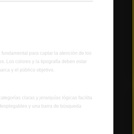
 para Sitios Web
imer Vistazo
s fundamental para captar la atención de los
s. Los colores y la tipografía deben estar
arca y el público objetivo.
tegorías claras y jerarquías lógicas facilita
 desplegables y una barra de búsqueda