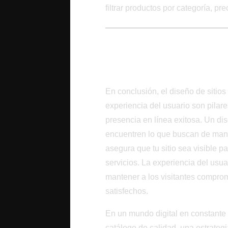
filtrar productos por categoría, pr
Conclusión: Forja
Línea Exitosa
En conclusión, el diseño de sitio
experiencia del usuario son pilar
presencia en línea exitosa. Un dis
encuentren lo que buscan de mane
asegura que tu sitio sea visible 
servicios. La experiencia del usu
mantener a los visitantes comprom
satisfechos.
En un mundo digital en constante e
catálogo de calidad, una estrateg