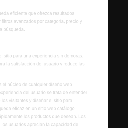
ros Inteligentes
eda eficiente que ofrezca resultados
 filtros avanzados por categoría, precio y
r la búsqueda.
a
el sitio para una experiencia sin demoras.
a la satisfacción del usuario y reduce las
s el núcleo de cualquier diseño web
experiencia del usuario se trata de entender
os visitantes y diseñar el sitio para
queda eficaz en un sitio web catálogo
 rápidamente los productos que desean. Los
, los usuarios aprecian la capacidad de