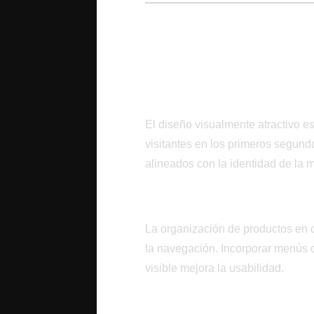
Diseño Estratégico
Catálogo
La Importancia del Pr
El diseño visualmente atractivo e
visitantes en los primeros segundo
alineados con la identidad de la m
Navegación Intuitiva
La organización de productos en ca
la navegación. Incorporar menús
visible mejora la usabilidad.
Adaptabilidad Móvil