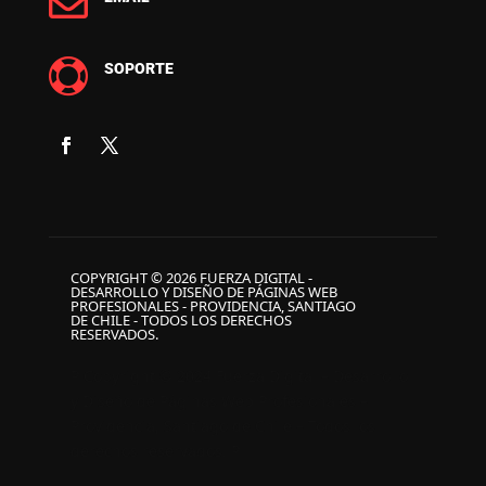


SOPORTE
COPYRIGHT © 2026 FUERZA DIGITAL -
DESARROLLO Y DISEÑO DE PÁGINAS WEB
PROFESIONALES - PROVIDENCIA, SANTIAGO
DE CHILE - TODOS LOS DERECHOS
RESERVADOS.
P Copyright © 2024 Fuerza Digital – Desarrollo
y Diseño de Páginas Web Profesionales –
Providencia, Santiago de Chile – Todos los
derechos reservados. P