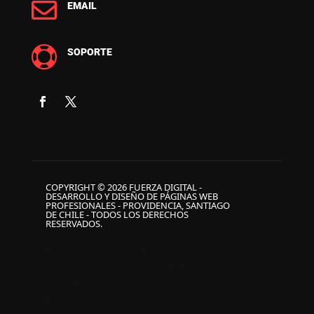

EMAIL

SOPORTE
COPYRIGHT © 2026 FUERZA DIGITAL -
DESARROLLO Y DISEÑO DE PÁGINAS WEB
PROFESIONALES - PROVIDENCIA, SANTIAGO
DE CHILE - TODOS LOS DERECHOS
RESERVADOS.
P Copyright © 2024 Fuerza Digital – Desarrollo
y Diseño de Páginas Web Profesionales –
Providencia, Santiago de Chile – Todos los
derechos reservados. P