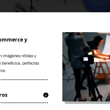
commerce y
n imágenes nítidas y
y beneficios, perfectas
rce.
ros