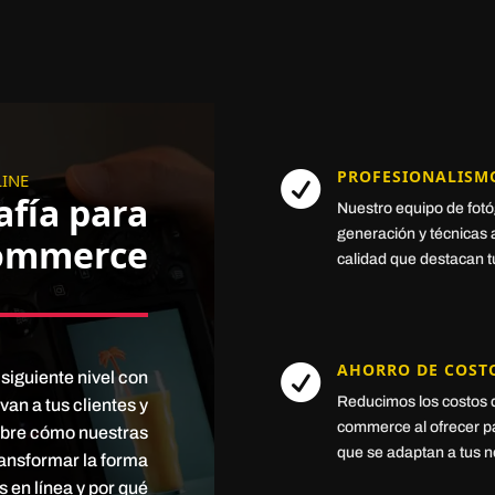
PROFESIONALISM
LINE

afía para
Nuestro equipo de fotóg
generación y técnicas
commerce
calidad que destacan t
AHORRO DE COST

siguiente nivel con
Reducimos los costos d
van a tus clientes y
commerce al ofrecer pa
ubre cómo nuestras
que se adaptan a tus 
ransformar la forma
 en línea y por qué