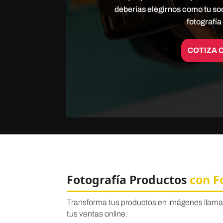
deberías elegirnos como tu so
fotografí
COTIZA 
Fotografía Productos
con F
Transforma tus productos en imágenes llamat
tus ventas online.