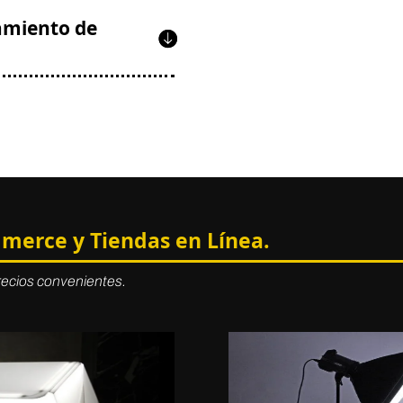
amiento de
merce y Tiendas en Línea.
recios convenientes.