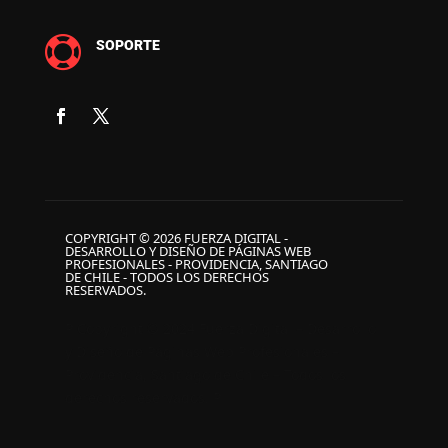

SOPORTE
COPYRIGHT © 2026 FUERZA DIGITAL -
DESARROLLO Y DISEÑO DE PÁGINAS WEB
PROFESIONALES - PROVIDENCIA, SANTIAGO
DE CHILE - TODOS LOS DERECHOS
RESERVADOS.
P Copyright © 2024 Fuerza Digital – Desarrollo
y Diseño de Páginas Web Profesionales –
Providencia, Santiago de Chile – Todos los
derechos reservados. P