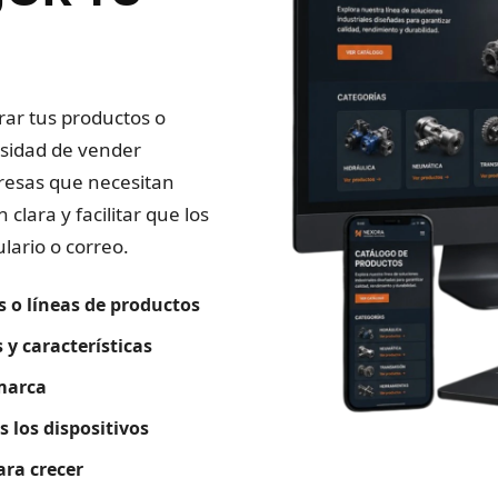
ar tus productos o
esidad de vender
presas que necesitan
clara y facilitar que los
lario o correo.
 o líneas de productos
 y características
 marca
 los dispositivos
ara crecer