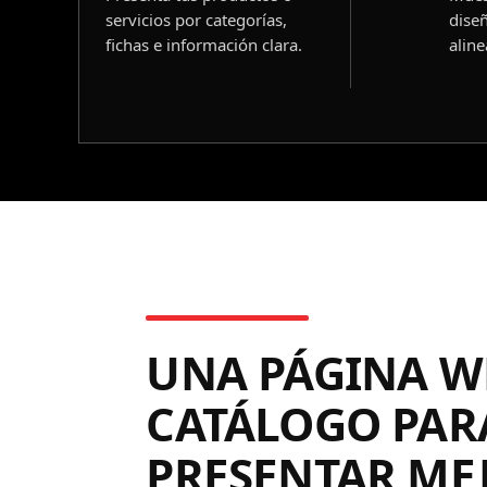
servicios por categorías,
dise
fichas e información clara.
aline
UNA PÁGINA W
CATÁLOGO PAR
PRESENTAR ME