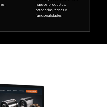
res,
nuevos productos,
categorías, fichas o
funcionalidades.