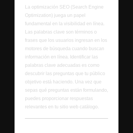
La optimización SEO (Search Engine
Optimization) juega un papel
fundamental en la visibilidad en línea.
Las palabras clave son términos o
frases que los usuarios ingresan en los
motores de búsqueda cuando buscan
información en línea. Identificar las
palabras clave adecuadas es como
descubrir las preguntas que tu público
objetivo está haciendo. Una vez que
sepas qué preguntas están formulando,
puedes proporcionar respuestas
relevantes en tu sitio web catálogo.
Experiencia del