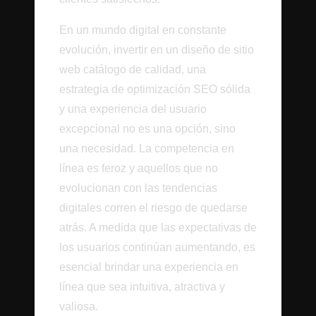
En un mundo digital en constante
evolución, invertir en un diseño de sitio
web catálogo de calidad, una
estrategia de optimización SEO sólida
y una experiencia del usuario
excepcional no es una opción, sino
una necesidad. La competencia en
línea es feroz y aquellos que no
evolucionan con las tendencias
digitales corren el riesgo de quedarse
atrás. A medida que las expectativas de
los usuarios continúan aumentando, es
esencial brindar una experiencia en
línea que sea intuitiva, atractiva y
valiosa.