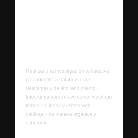
Optimización SEO
para la Visibilidad
Óptima
Elección Estratégica de
Palabras Clave
Realizar una investigación exhaustiva
para identificar palabras clave
relevantes y de alto rendimiento.
Integrar palabras clave como «catálogo
tienda en línea» y «sitios web
catálogo» de manera orgánica y
coherente.