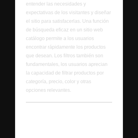
entender las necesidades y
expectativas de los visitantes y diseñar
el sitio para satisfacerlas. Una función
de búsqueda eficaz en un sitio web
catálogo permite a los usuarios
encontrar rápidamente los productos
que desean. Los filtros también son
fundamentales, los usuarios aprecian
la capacidad de filtrar productos por
categoría, precio, color y otras
opciones relevantes.
Conclusión: Forjando
una Presencia en