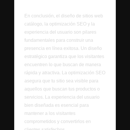
Línea Exitosa
En conclusión, el diseño de sitios web
catálogo, la optimización SEO y la
experiencia del usuario son pilares
fundamentales para construir una
presencia en línea exitosa. Un diseño
estratégico garantiza que los visitantes
encuentren lo que buscan de manera
rápida y atractiva. La optimización SEO
asegura que tu sitio sea visible para
aquellos que buscan tus productos o
servicios. La experiencia del usuario
bien diseñada es esencial para
mantener a los visitantes
comprometidos y convertirlos en
clientes satisfechos.