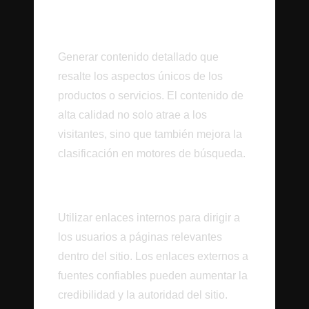
Contenido Relevante y
Valioso
Generar contenido detallado que
resalte los aspectos únicos de los
productos o servicios. El contenido de
alta calidad no solo atrae a los
visitantes, sino que también mejora la
clasificación en motores de búsqueda.
Estrategia de Enlaces
Utilizar enlaces internos para dirigir a
los usuarios a páginas relevantes
dentro del sitio. Los enlaces externos a
fuentes confiables pueden aumentar la
credibilidad y la autoridad del sitio.