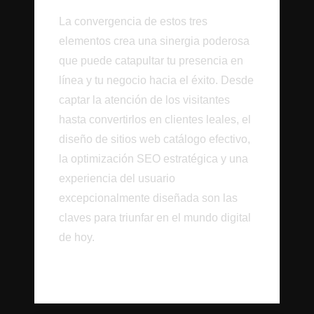
La convergencia de estos tres
elementos crea una sinergia poderosa
que puede catapultar tu presencia en
línea y tu negocio hacia el éxito. Desde
captar la atención de los visitantes
hasta convertirlos en clientes leales, el
diseño de sitios web catálogo efectivo,
la optimización SEO estratégica y una
experiencia del usuario
excepcionalmente diseñada son las
claves para triunfar en el mundo digital
de hoy.