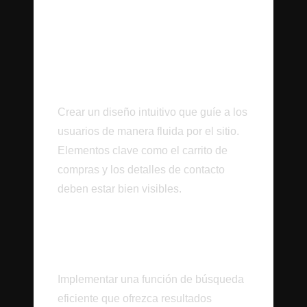
Usuario en Foco
Diseño Centrado en la
Experiencia del Usuario
Crear un diseño intuitivo que guíe a los
usuarios de manera fluida por el sitio.
Elementos clave como el carrito de
compras y los detalles de contacto
deben estar bien visibles.
Búsqueda Eficaz y Filtros
Inteligentes
Implementar una función de búsqueda
eficiente que ofrezca resultados