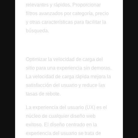
relevantes y rápidos. Proporcionar
filtros avanzados por categoría, precio
y otras características para facilitar la
búsqueda.
Rendimiento de Carga
Optimizar la velocidad de carga del
sitio para una experiencia sin demoras.
La velocidad de carga rápida mejora la
satisfacción del usuario y reduce las
tasas de rebote.
La experiencia del usuario (UX) es el
núcleo de cualquier diseño web
exitoso. El diseño centrado en la
experiencia del usuario se trata de