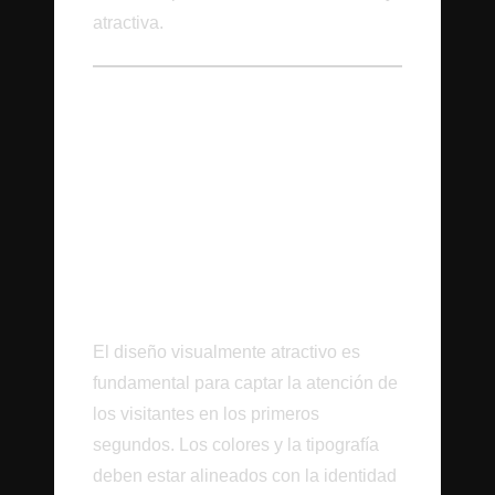
atractiva.
Diseño Estratégico
para Sitios Web
Catálogo
La Importancia del
Primer Vistazo
El diseño visualmente atractivo es
fundamental para captar la atención de
los visitantes en los primeros
segundos. Los colores y la tipografía
deben estar alineados con la identidad