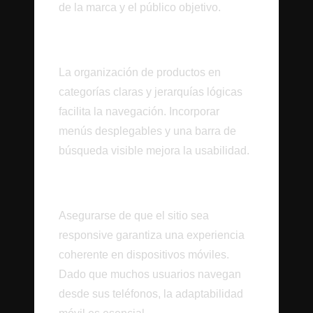
de la marca y el público objetivo.
Navegación Intuitiva
La organización de productos en
categorías claras y jerarquías lógicas
facilita la navegación. Incorporar
menús desplegables y una barra de
búsqueda visible mejora la usabilidad.
Adaptabilidad Móvil
Asegurarse de que el sitio sea
responsive garantiza una experiencia
coherente en dispositivos móviles.
Dado que muchos usuarios navegan
desde sus teléfonos, la adaptabilidad