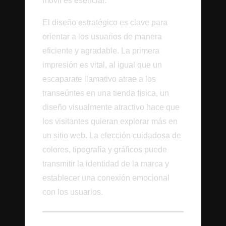
móvil es esencial.
El diseño estratégico es clave para
orientar a los usuarios de manera
eficiente y agradable. La primera
impresión es vital, al igual que un
escaparate llamativo atrae a los
transeúntes en una tienda física, un
diseño visualmente atractivo hace que
los visitantes quieran explorar más en
un sitio web. La elección cuidadosa de
colores, tipografía y gráficos puede
transmitir la identidad de la marca y
establecer una conexión emocional
con los usuarios.