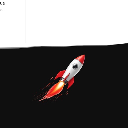
que
as
y