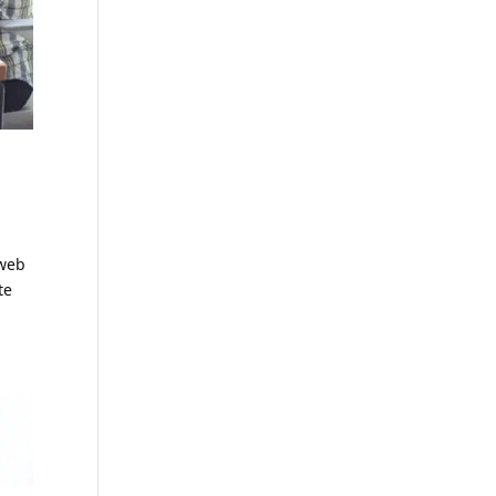
 web
te