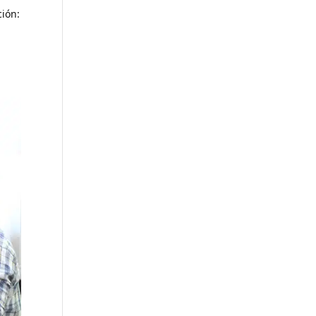
ción: