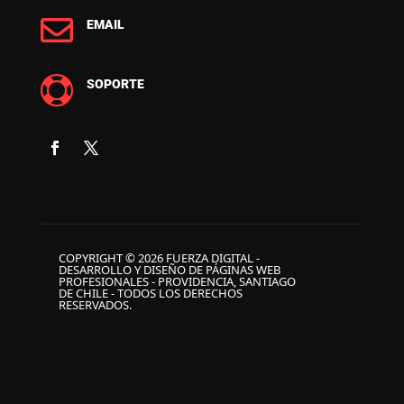

EMAIL

SOPORTE
COPYRIGHT © 2026 FUERZA DIGITAL -
DESARROLLO Y DISEÑO DE PÁGINAS WEB
PROFESIONALES - PROVIDENCIA, SANTIAGO
DE CHILE - TODOS LOS DERECHOS
RESERVADOS.
P Copyright © 2024 Fuerza Digital – Desarrollo
y Diseño de Páginas Web Profesionales –
Providencia, Santiago de Chile – Todos los
derechos reservados. P